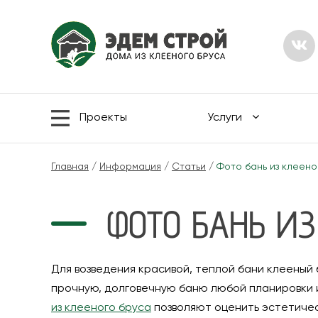
Проекты
Услуги
Главная
/
Информация
/
Статьи
/
Фото бань из клеено
ФОТО БАНЬ ИЗ
Для возведения красивой, теплой бани клеены
прочную, долговечную баню любой планировки 
из клееного бруса
позволяют оценить эстетичес