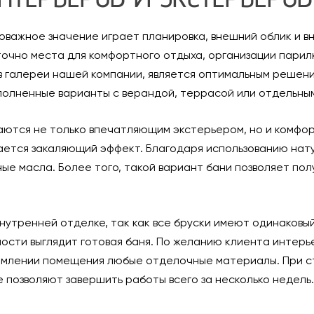
важное значение играет планировка, внешний облик и вн
точно места для комфортного отдыха, организации парил
в галереи нашей компании, является оптимальным решен
олненные варианты с верандой, террасой или отдельным
аются не только впечатляющим экстерьером, но и комфо
ается закаляющий эффект. Благодаря использованию нат
ные масла. Более того, такой вариант бани позволяет по
нутренней отделке, так как все бруски имеют одинаковы
ьности выглядит готовая баня. По желанию клиента интерь
ормлении помещения любые отделочные материалы. При ст
 позволяют завершить работы всего за несколько недель